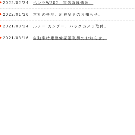
2022/02/24
ベンツW202、電気系統修理。
2022/01/26
本社の番地、所在変更のお知らせ。
2021/08/24
ルノー カングー、バックカメラ取付。
2021/08/16
自動車特定整備認証取得のお知らせ。
2021/03/05
レクサスLS500h、後席モニター取付。
2021/02/24
レクサスLS460、後席モニター取付。
2020/06/03
ボルボ940 エアコンガスチャージの件。
2020/05/15
ハマーH3 アクセサリー電源取出しについて。
2020/05/07
営業時間及び勤務体制の変更、延長のご案内。
2020/04/13
営業時間短縮のご案内。
2019/07/01
インジケーターランプ点灯せず。
2019/07/01
テールランプカプラー修理