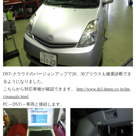
DST-クラウドのバージョンアップで20、30プリウスも健康診断でき
るようになりました。
こちらから対応車種が確認できます。
http://www.ds3.denso.co.jp/dst-
i/manuals.html
PC～DSTi～車両と接続します。