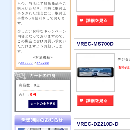
只今、当店にて対象商品をご
購入いただき、同時に取付工
事をされた場合には、取付工
事費を5％値引きしておりま
す。
少しだけお得なキャンペーン
内容となっておりますので、
この機会にぜひお買い求めい
VREC-MS700D
ただけますようお願いしま
す。
<対象機種>
デジタ
>
ZK2200
>
ZK3200
価格
(税
商品数：0点
合計：
0円
VREC-DZ210D-D