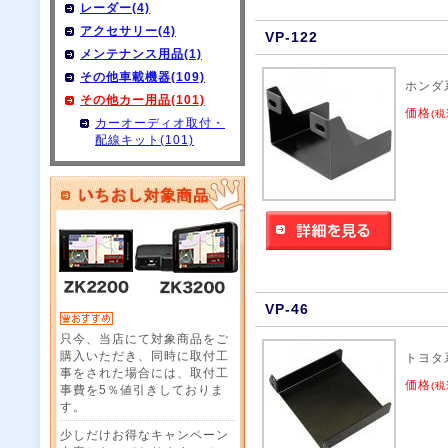
レーダー(4)
アクセサリー(4)
VP-122
メンテナンス用品(1)
その他車載機器(109)
ホンダ
その他カー用品(101)
価格
(税
カーオーディオ取付・
配線キット(101)
VP-46
只今、当店にて対象商品をご
購入いただき、同時に取付工
トヨタ
事をされた場合には、取付工
価格
(税
事費を5％値引きしておりま
す。
少しだけお得なキャンペーン