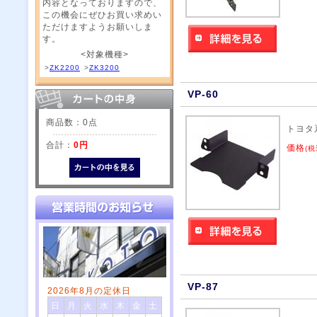
内容となっておりますので、
この機会にぜひお買い求めい
ただけますようお願いしま
す。
<対象機種>
>
ZK2200
>
ZK3200
VP-60
商品数：0点
トヨタ
合計：
0円
価格
(税
VP-87
2026年8月の定休日
日
月
火
水
木
金
土