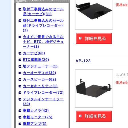
価格
(税
取付工事費込みのセール
品(カーナビ)(31)
取付工事費込みのセール
品(ドライブレコーダー)
(2)
今すぐご用意できる主な
ナビ、ETC、地デジチュ
ーナー(1)
カーナビ(66)
ETC車載器(20)
VP-123
地デジチューナー(1)
カーオーディオ(39)
スズキ
カースピーカー(62)
価格
(税
カーセキュリティ(1)
ドライブレコーダー(72)
デジタルインナーミラー
(20)
車載カメラ(42)
車載モニター(25)
車載アンプ(3)