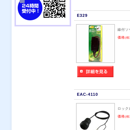
E329
線付ソ
価格
(税
EAC-4110
ロック
価格
(税