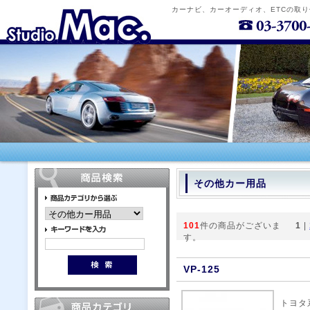
カーナビ、カーオーディオ、ETCの取
その他カー用品
101
件の商品がございま
1
|
す。
VP-125
トヨタ