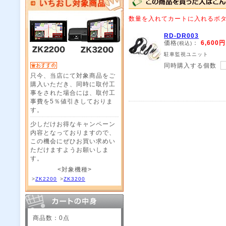
数量を入れてカートに入れるボ
RD-DR003
価格
：
6,600円
(税込)
駐車監視ユニット
同時購入する個数
只今、当店にて対象商品をご
購入いただき、同時に取付工
事をされた場合には、取付工
事費を5％値引きしておりま
す。
少しだけお得なキャンペーン
内容となっておりますので、
この機会にぜひお買い求めい
ただけますようお願いしま
す。
<対象機種>
>
ZK2200
>
ZK3200
商品数：0点