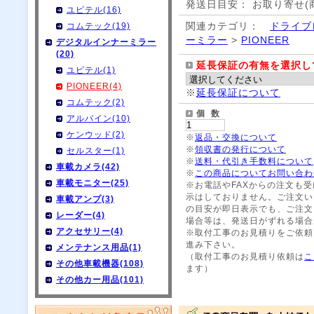
発送日目安： お取り寄せ(
ユピテル(16)
関連カテゴリ：
ドライブ
コムテック(19)
ーミラー
>
PIONEER
デジタルインナーミラー
(20)
延長保証の有無を選択し
ユピテル(1)
PIONEER(4)
※
延長保証について
コムテック(2)
個 数
アルパイン(10)
ケンウッド(2)
※
返品・交換について
※
領収書の発行について
セルスター(1)
※
送料・代引き手数料について
車載カメラ(42)
※
この商品についてお問い合わ
車載モニター(25)
※お電話やFAXからの注文も
示はしておりません。ご注文い
車載アンプ(3)
の目安が即日表示でも、ご注文
レーダー(4)
場合等は、発送日がずれる場合
アクセサリー(4)
※取付工事のお見積りをご依頼
進み下さい。
メンテナンス用品(1)
（取付工事のお見積り依頼は
こ
その他車載機器(108)
ます）
その他カー用品(101)