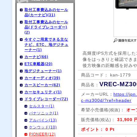
取付工事費込みのセール
品(カーナビ)(31)
取付工事費込みのセール
品(ドライブレコーダー)
(2)
今すぐご用意できる主な
ナビ、ETC、地デジチュ
ーナー(1)
高輝度IPS方式を採用した
カーナビ(66)
像をはっきりと確認できま
ETC車載器(20)
後方映像の距離感を好み
地デジチューナー(1)
商品コード： kan-1779
カーオーディオ(39)
VREC-MZ30
商品名：
カースピーカー(62)
カーセキュリティ(1)
メーカーURL：
https://jp
ドライブレコーダー(72)
c-mz300d/?ref=header
セルスター(1)
希望小売価格
：
オー
(税抜)
パナソニック(1)
販売価格
：
31,900 
(税込)
アルパイン(13)
ケンウッド(10)
ポイント： 0 Pt
PIONEER(12)