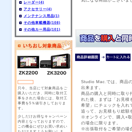
気になる商品がございま
レーダー(4)
アクセサリー(4)
メンテナンス用品(1)
その他車載機器(108)
その他カー用品(101)
Studio Mac.では
出来ます。
只今、当店にて対象商品をご
購入いただき、同時に取付工
商品の購入と同時に取り
事をされた場合には、取付工
れた後、まずは「お見積
事費を5％値引きしておりま
希望」にチェックを入れ
す。
追って、お見積もり総額
少しだけお得なキャンペーン
※オンラインで、購入+
内容となっておりますので、
の場合に限ります。
この機会にぜひお買い求めい
※出張取付をご希望の場
ただけますようお願いしま