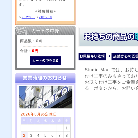
す。
<対象機種>
>
ZK2200
>
ZK3200
商品数：0点
合計：
0円
Studio Mac.では
付け工事のみも承ってお
お取り付け工事をご希望
る」ボタンから、お問い
2026年8月の定休日
日
月
火
水
木
金
土
1
2
3
4
5
6
7
8