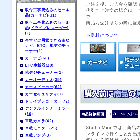
ご注文後、ご入金を確認
取付工事費込みのセール
代引でご注文の場合は、
品(カーナビ)(31)
で、
取付工事費込みのセール
商品お受け取りの際に配
品(ドライブレコーダー)
(2)
※送料について
今すぐご用意できる主な
ナビ、ETC、地デジチュ
ーナー(1)
カーナビ(66)
ETC車載器(20)
地デジチューナー(1)
カーオーディオ(39)
カースピーカー(62)
カーセキュリティ(1)
ドライブレコーダー(72)
デジタルインナーミラー
(20)
車載カメラ(42)
Studio Mac.では
車載モニター(25)
ンラインで行うことが出
車載アンプ(3)