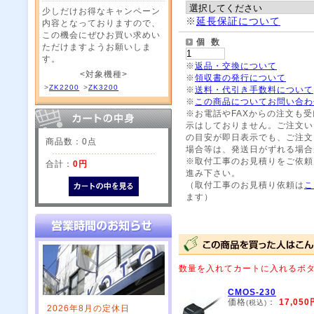
少しだけお得なキャンペーン
※
延長保証について
内容となっておりますので、
この機会にぜひお買い求めい
個 数
ただけますようお願いしま
す。
※
返品・交換について
<対象機種>
※
領収書の発行について
>
ZK2200
>
ZK3200
※
送料・代引き手数料について
※
この商品についてお問い合わ
※お電話やFAXからの注文も
示はしておりません。ご注文い
の目安が即日表示でも、ご注文
商品数：0点
場合等は、発送日がずれる場合
※取付工事のお見積りをご依頼
合計：
0円
進み下さい。
（取付工事のお見積り依頼は
こ
ます）
数量を入れてカートに入れるボ
CMOS-230
価格
：
17,050
(税込)
2026年8月の定休日