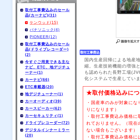
取付工事費込みのセール
品(カーナビ)(31)
ケンウッド(15)
パナソニック(4)
PIONEER(12)
取付工事費込みのセール
品(ドライブレコーダー)
(2)
国内生産回帰による地産
今すぐご用意できる主な
縮。生産技術機能の増強
ナビ、ETC、地デジチュ
も認められた長野工場(J
ーナー(1)
化システムで生産してい
カーナビ(66)
ETC車載器(20)
★取付価格込みにつ
地デジチューナー(1)
カーオーディオ(39)
・国産車のみが対象にな
カースピーカー(62)
りになります）
カーセキュリティ(1)
・取付工事費込み価格に
ドライブレコーダー(72)
れておりません。（現在
ない場合もございます）
デジタルインナーミラー
(20)
・取付工事費込み価格に