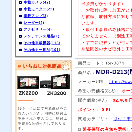
車載カメラ(42)
出張費がかかります）
車載モニター(25)
・お取付に際し加工がと
車載アンプ(3)
な依頼、取付方法に対し
レーダー(4)
います。
・取付工事費込み価格に
アクセサリー(4)
ておりません。（別途工
メンテナンス用品(1)
・すでに現在ナビが付い
その他車載機器(118)
別途既設のナビ取外し工
その他カー用品(101)
商品コード： tor-0874
MDR-D21
商品名：
メーカーURL：
https://ww
希望小売価格
：
オー
(税抜)
販売価格
：
92,400 
(税込)
只今、当店にて対象商品をご
ポイント： 0 Pt
購入いただき、同時に取付工
事をされた場合には、取付工
関連カテゴリ：
取付工事
事費を5％値引きしておりま
す。
延長保証の有無を選択し