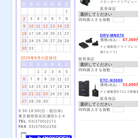
スタンダードリアビュー
日
月
火
水
木
金
土
延長保証
1
2
3
4
5
6
7
8
同時購入する個数
9
10
11
12
13
14
15
16
17
18
19
20
21
22
DRV-MN970
価格
：
47,300
(税込)
23
24
25
26
27
28
29
ナビ連動型ドライブレコ
30
31
後2カメラ)
2026年9月の定休日
延長保証
日
月
火
水
木
金
土
同時購入する個数
1
2
3
4
5
6
7
8
9
10
11
12
ETC-N3000
価格
：
33,000
(税込)
13
14
15
16
17
18
19
ナビ連動型ETC2.0車載
20
21
22
23
24
25
26
延長保証
27
28
29
30
同時購入する個数
9:30-18:00(日・祝日休)
東京都世田谷区瀬田3-2-4
TEL
: 03(3700)2171
FAX
: 03(3700)2256