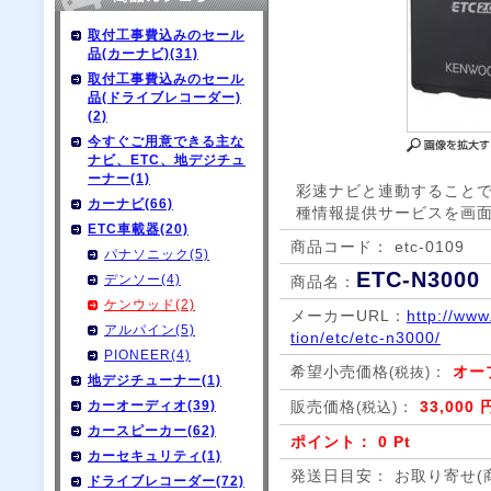
取付工事費込みのセール
品(カーナビ)(31)
取付工事費込みのセール
品(ドライブレコーダー)
(2)
今すぐご用意できる主な
ナビ、ETC、地デジチュ
ーナー(1)
彩速ナビと連動すること
カーナビ(66)
種情報提供サービスを画
ETC車載器(20)
商品コード： etc-0109
パナソニック(5)
ETC-N3000
デンソー(4)
商品名：
ケンウッド(2)
メーカーURL：
http://ww
アルパイン(5)
tion/etc/etc-n3000/
PIONEER(4)
希望小売価格
：
オー
(税抜)
地デジチューナー(1)
カーオーディオ(39)
販売価格
：
33,000 
(税込)
カースピーカー(62)
ポイント： 0 Pt
カーセキュリティ(1)
発送日目安： お取り寄せ(
ドライブレコーダー(72)