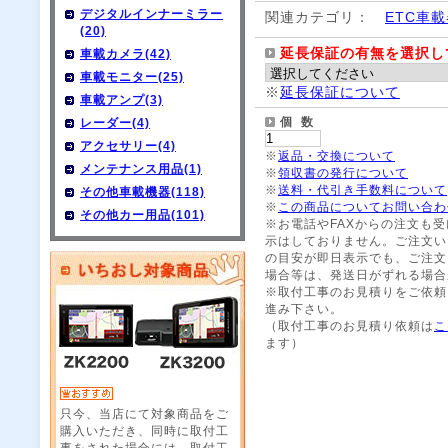
デジタルインナーミラー
関連カテゴリ：
ETC車
(20)
延長保証の有無を選択し
車載カメラ(42)
車載モニター(25)
※
延長保証について
車載アンプ(3)
個 数
レーダー(4)
アクセサリー(4)
※
返品・交換について
メンテナンス用品(1)
※
領収書の発行について
※
送料・代引き手数料について
その他車載機器(118)
※
この商品についてお問い合わ
その他カー用品(101)
※お電話やFAXからの注文も
示はしておりません。ご注文い
の目安が即日表示でも、ご注文
場合等は、発送日がずれる場合
※取付工事のお見積りをご依頼
進み下さい。
（取付工事のお見積り依頼は
こ
ます）
只今、当店にて対象商品をご
購入いただき、同時に取付工
事をされた場合には、取付工