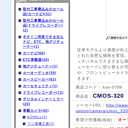
取付工事費込みのセール
品(カーナビ)(31)
取付工事費込みのセール
品(ドライブレコーダー)
(2)
今すぐご用意できる主な
ナビ、ETC、地デジチュ
ーナー(1)
従来モデルより感度が向上
カーナビ(66)
とれた自然な描画を実現
ETC車載器(20)
ッチパネルでさまざまな操
地デジチューナー(1)
ューモードに切り替えが
や、フロントビューカメ
カーオーディオ(39)
きます。
カースピーカー(62)
カーセキュリティ(1)
商品コード： kan-0786
ドライブレコーダー(72)
CMOS-320
商品名：
デジタルインナーミラー
(20)
メーカーURL：
http://ww
車載カメラ(42)
option/camera/cmos_320
KOVALL(2)
希望小売価格
：
オー
(税抜)
フジ電機工業(2)