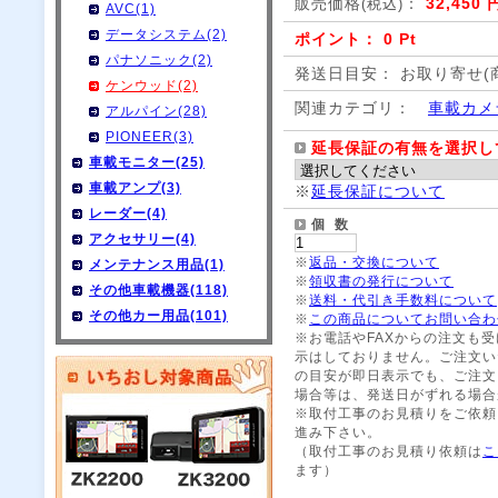
販売価格
：
32,450 
(税込)
AVC(1)
データシステム(2)
ポイント： 0 Pt
パナソニック(2)
発送日目安： お取り寄せ(
ケンウッド(2)
関連カテゴリ：
車載カメ
アルパイン(28)
PIONEER(3)
延長保証の有無を選択し
車載モニター(25)
車載アンプ(3)
※
延長保証について
レーダー(4)
個 数
アクセサリー(4)
※
返品・交換について
メンテナンス用品(1)
※
領収書の発行について
その他車載機器(118)
※
送料・代引き手数料について
その他カー用品(101)
※
この商品についてお問い合わ
※お電話やFAXからの注文も
示はしておりません。ご注文い
の目安が即日表示でも、ご注文
場合等は、発送日がずれる場合
※取付工事のお見積りをご依頼
進み下さい。
（取付工事のお見積り依頼は
こ
ます）