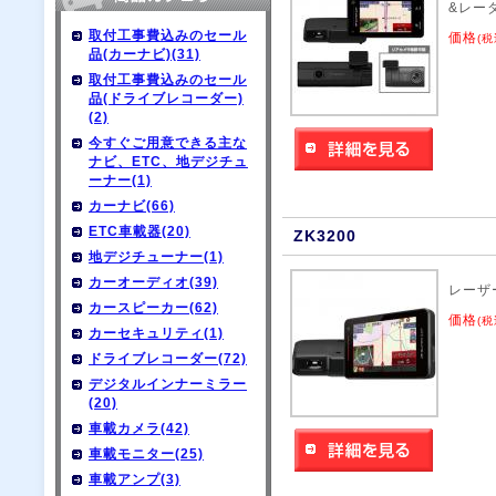
&レー
取付工事費込みのセール
価格
(税
品(カーナビ)(31)
取付工事費込みのセール
品(ドライブレコーダー)
(2)
今すぐご用意できる主な
ナビ、ETC、地デジチュ
ーナー(1)
カーナビ(66)
ETC車載器(20)
ZK3200
地デジチューナー(1)
カーオーディオ(39)
レーザ
カースピーカー(62)
価格
(税
カーセキュリティ(1)
ドライブレコーダー(72)
デジタルインナーミラー
(20)
車載カメラ(42)
車載モニター(25)
車載アンプ(3)