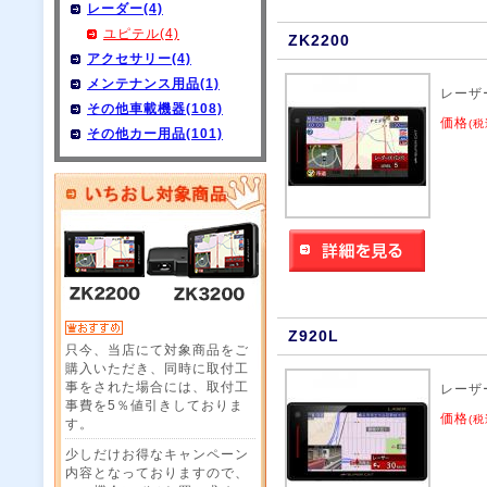
レーダー(4)
ユピテル(4)
ZK2200
アクセサリー(4)
メンテナンス用品(1)
レーザ
その他車載機器(108)
価格
(税
その他カー用品(101)
Z920L
只今、当店にて対象商品をご
購入いただき、同時に取付工
事をされた場合には、取付工
レーザ
事費を5％値引きしておりま
価格
(税
す。
少しだけお得なキャンペーン
内容となっておりますので、