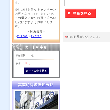
す。
少しだけお得なキャンペーン
内容となっておりますので、
この機会にぜひお買い求めい
ただけますようお願いしま
す。
<対象機種>
>
ZK2200
>
ZK3200
4
件の商品がございます。
商品数：0点
合計：
0円