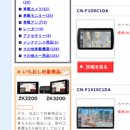
(20)
車載カメラ(42)
CN-F1D9C1DA
車載モニター(25)
車載アンプ(3)
カーナ
レーダー(4)
価格
(税
アクセサリー(4)
メンテナンス用品(1)
その他車載機器(108)
その他カー用品(101)
CN-F1X10C1DA
カーナ
価格
(税
只今、当店にて対象商品をご
購入いただき、同時に取付工
事をされた場合には、取付工
事費を5％値引きしておりま