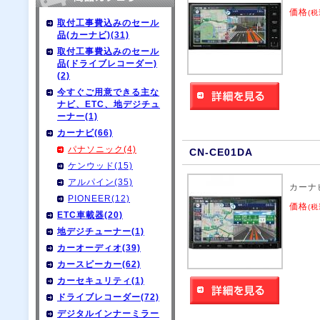
価格
(税
取付工事費込みのセール
品(カーナビ)(31)
取付工事費込みのセール
品(ドライブレコーダー)
(2)
今すぐご用意できる主な
ナビ、ETC、地デジチュ
ーナー(1)
カーナビ(66)
パナソニック(4)
CN-CE01DA
ケンウッド(15)
アルパイン(35)
カーナ
PIONEER(12)
価格
(税
ETC車載器(20)
地デジチューナー(1)
カーオーディオ(39)
カースピーカー(62)
カーセキュリティ(1)
ドライブレコーダー(72)
デジタルインナーミラー