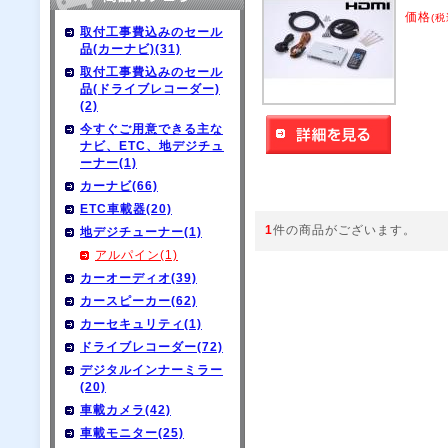
価格
(税
取付工事費込みのセール
品(カーナビ)(31)
取付工事費込みのセール
品(ドライブレコーダー)
(2)
今すぐご用意できる主な
ナビ、ETC、地デジチュ
ーナー(1)
カーナビ(66)
ETC車載器(20)
1
件の商品がございます。
地デジチューナー(1)
アルパイン(1)
カーオーディオ(39)
カースピーカー(62)
カーセキュリティ(1)
ドライブレコーダー(72)
デジタルインナーミラー
(20)
車載カメラ(42)
車載モニター(25)