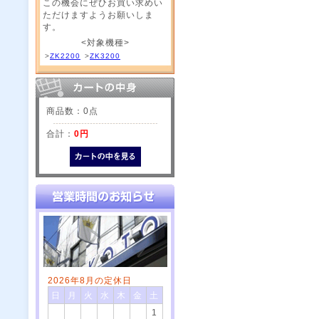
この機会にぜひお買い求めい
ただけますようお願いしま
す。
<対象機種>
>
ZK2200
>
ZK3200
商品数：0点
合計：
0円
2026年8月の定休日
日
月
火
水
木
金
土
1