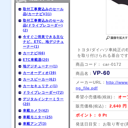
取付工事費込みのセール
品(カーナビ)(31)
取付工事費込みのセール
品(ドライブレコーダー)
(2)
今すぐご用意できる主な
ナビ、ETC、地デジチュ
ーナー(1)
トヨタ/ダイハツ車純正の
カーナビ(66)
を取り付けられる基台で
ETC車載器(20)
商品コード： car-0172
地デジチューナー(1)
VP-60
カーオーディオ(39)
商品名：
カースピーカー(62)
メーカーURL：
http://www
カーセキュリティ(1)
ng_file.pdf
ドライブレコーダー(72)
希望小売価格
：
オー
(税抜)
デジタルインナーミラー
(20)
販売価格
：
2,640 円
(税込)
車載カメラ(42)
ポイント： 0 Pt
車載モニター(25)
車載アンプ(3)
発送日目安： お取り寄せ(