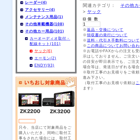
レーダー(4)
関連カテゴリ：
その他カ
アクセサリー(4)
>
ヤック
メンテナンス用品(1)
個 数
その他車載機器(108)
※
返品・交換について
その他カー用品(101)
※
領収書の発行について
カーオーディオ取付・
※
送料・代引き手数料について
配線キット(101)
※
この商品についてお問い合わ
ヤック(6)
※お電話やFAXからの注文も
示はしておりません。ご注文い
エーモン(2)
の目安が即日表示でも、ご注文
ENDY(93)
場合等は、発送日がずれる場合
※取付工事のお見積りをご依頼
進み下さい。
（取付工事のお見積り依頼は
こ
ます）
只今、当店にて対象商品をご
購入いただき、同時に取付工
事をされた場合には、取付工