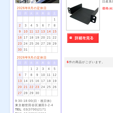
日産系
2026年8月の定休日
価格
(税
日
月
火
水
木
金
土
1
2
3
4
5
6
7
8
9
10
11
12
13
14
15
16
17
18
19
20
21
22
23
24
25
26
27
28
29
30
31
2026年9月の定休日
6
件の商品がございます。
日
月
火
水
木
金
土
1
2
3
4
5
6
7
8
9
10
11
12
13
14
15
16
17
18
19
20
21
22
23
24
25
26
27
28
29
30
9:30-18:00(日・祝日休)
東京都世田谷区瀬田3-2-4
TEL
: 03(3700)2171