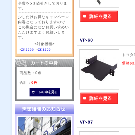
事費を5％値引きしておりま
す。
少しだけお得なキャンペーン
内容となっておりますので、
この機会にぜひお買い求めい
ただけますようお願いしま
す。
VP-60
<対象機種>
>
ZK2200
>
ZK3200
トヨタ
価格
(税
商品数：0点
合計：
0円
VP-87