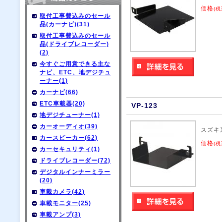
価格
(税
取付工事費込みのセール
品(カーナビ)(31)
取付工事費込みのセール
品(ドライブレコーダー)
(2)
今すぐご用意できる主な
ナビ、ETC、地デジチュ
ーナー(1)
カーナビ(66)
ETC車載器(20)
VP-123
地デジチューナー(1)
カーオーディオ(39)
スズキ
カースピーカー(62)
価格
(税
カーセキュリティ(1)
ドライブレコーダー(72)
デジタルインナーミラー
(20)
車載カメラ(42)
車載モニター(25)
車載アンプ(3)