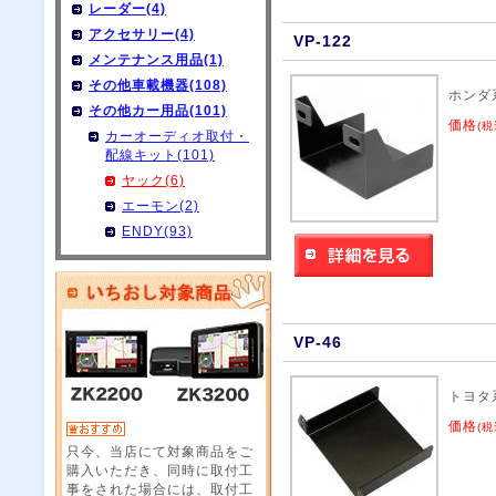
レーダー(4)
アクセサリー(4)
VP-122
メンテナンス用品(1)
その他車載機器(108)
ホンダ
その他カー用品(101)
価格
(税
カーオーディオ取付・
配線キット(101)
ヤック(6)
エーモン(2)
ENDY(93)
VP-46
トヨタ
価格
(税
只今、当店にて対象商品をご
購入いただき、同時に取付工
事をされた場合には、取付工