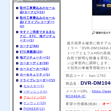
取付工事費込みのセール
品(カーナビ)(31)
取付工事費込みのセール
品(ドライブレコーダー)
(2)
今すぐご用意できる主な
ナビ、ETC、地デジチュ
ーナー(1)
後方視界を確実に映すア
カーナビ(66)
ミラー「DVR-DM1046
ETC車載器(20)
ト/リアともフルHDの高
地デジチューナー(1)
自然で鮮明な映像を実現
ンは車室内に調和します
カーオーディオ(39)
※別売の車種専用取付け
カースピーカー(62)
カーセキュリティ(1)
商品コード： kan-1762
ドライブレコーダー(72)
DVR-DM104
商品名：
セルスター(1)
メーカーURL：
https://ww
パナソニック(1)
M1046A-IC
アルパイン(13)
ケンウッド(10)
希望小売価格
：
オー
(税抜)
PIONEER(12)