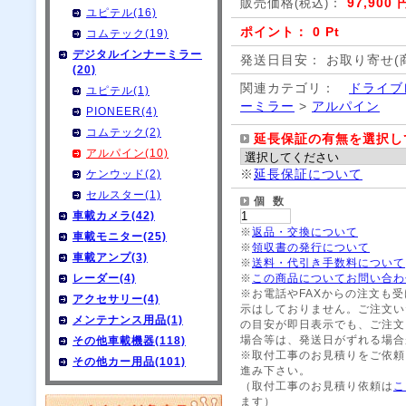
販売価格
：
97,900 
(税込)
ユピテル(16)
ポイント： 0 Pt
コムテック(19)
デジタルインナーミラー
発送日目安： お取り寄せ(
(20)
関連カテゴリ：
ドライブ
ユピテル(1)
ーミラー
>
アルパイン
PIONEER(4)
コムテック(2)
延長保証の有無を選択し
アルパイン(10)
※
延長保証について
ケンウッド(2)
セルスター(1)
個 数
車載カメラ(42)
※
返品・交換について
車載モニター(25)
※
領収書の発行について
車載アンプ(3)
※
送料・代引き手数料について
レーダー(4)
※
この商品についてお問い合わ
※お電話やFAXからの注文も
アクセサリー(4)
示はしておりません。ご注文い
メンテナンス用品(1)
の目安が即日表示でも、ご注文
場合等は、発送日がずれる場合
その他車載機器(118)
※取付工事のお見積りをご依頼
その他カー用品(101)
進み下さい。
（取付工事のお見積り依頼は
こ
ます）