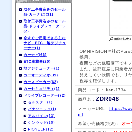
取付工事費込みのセール
品(カーナビ)(31)
取付工事費込みのセール
品(ドライブレコーダー)
(2)
今すぐご用意できる主な
ナビ、ETC、地デジチュ
ーナー(1)
OMNIVISION™社のPu
カーナビ(66)
採用。
ETC車載器(20)
夜間などの低照度下でも
地デジチューナー(1)
また、後部座席に同乗者
見えにくい状態でも、リ
カーオーディオ(39)
視界を確保します。
カースピーカー(62)
カーセキュリティ(1)
商品コード： kan-1734
ドライブレコーダー(72)
ZDR048
商品名：
セルスター(1)
メーカーURL：
https://ww
パナソニック(1)
ml
アルパイン(13)
ケンウッド(10)
希望小売価格
：
オー
(税抜)
PIONEER(12)