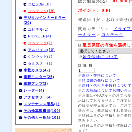
販売価格
：
41,800 
(税込)
ユピテル(16)
ポイント： 0 Pt
コムテック(19)
デジタルインナーミラー
発送日目安： お取り寄せ(
(20)
関連カテゴリ：
ドライブ
ユピテル(1)
ーミラー
>
コムテック
PIONEER(4)
コムテック(2)
延長保証の有無を選択し
アルパイン(10)
※
延長保証について
ケンウッド(2)
セルスター(1)
個 数
車載カメラ(42)
※
返品・交換について
車載モニター(25)
※
領収書の発行について
車載アンプ(3)
※
送料・代引き手数料について
レーダー(4)
※
この商品についてお問い合わ
※お電話やFAXからの注文も
アクセサリー(4)
示はしておりません。ご注文い
メンテナンス用品(1)
の目安が即日表示でも、ご注文
場合等は、発送日がずれる場合
その他車載機器(109)
※取付工事のお見積りをご依頼
その他カー用品(101)
進み下さい。
（取付工事のお見積り依頼は
こ
ます）