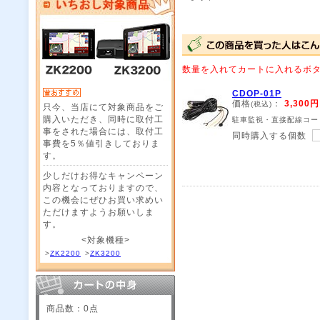
数量を入れてカートに入れるボ
CDOP-01P
価格
：
3,300円
(税込)
只今、当店にて対象商品をご
購入いただき、同時に取付工
駐車監視・直接配線コー
事をされた場合には、取付工
同時購入する個数
事費を5％値引きしておりま
す。
少しだけお得なキャンペーン
内容となっておりますので、
この機会にぜひお買い求めい
ただけますようお願いしま
す。
<対象機種>
>
ZK2200
>
ZK3200
商品数：0点