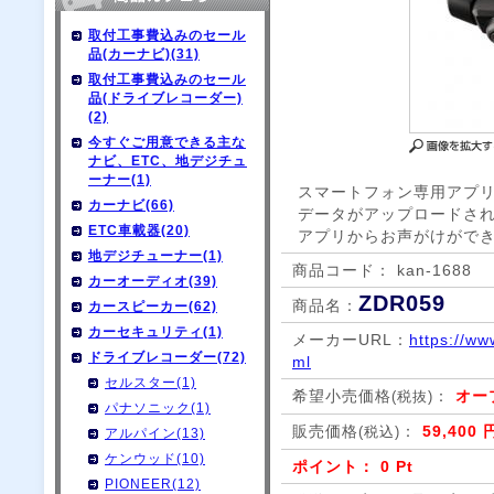
取付工事費込みのセール
品(カーナビ)(31)
取付工事費込みのセール
品(ドライブレコーダー)
(2)
今すぐご用意できる主な
ナビ、ETC、地デジチュ
ーナー(1)
スマートフォン専用アプ
カーナビ(66)
データがアップロードさ
ETC車載器(20)
アプリからお声がけがで
地デジチューナー(1)
商品コード： kan-1688
カーオーディオ(39)
ZDR059
商品名：
カースピーカー(62)
カーセキュリティ(1)
メーカーURL：
https://ww
ドライブレコーダー(72)
ml
セルスター(1)
希望小売価格
：
オー
(税抜)
パナソニック(1)
販売価格
：
59,400 
(税込)
アルパイン(13)
ケンウッド(10)
ポイント： 0 Pt
PIONEER(12)