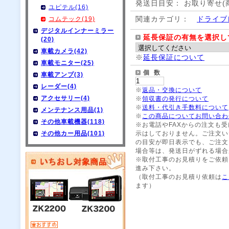
発送日目安： お取り寄せ(
ユピテル(16)
関連カテゴリ：
ドライブ
コムテック(19)
デジタルインナーミラー
延長保証の有無を選択し
(20)
車載カメラ(42)
※
延長保証について
車載モニター(25)
個 数
車載アンプ(3)
レーダー(4)
※
返品・交換について
アクセサリー(4)
※
領収書の発行について
※
送料・代引き手数料について
メンテナンス用品(1)
※
この商品についてお問い合わ
その他車載機器(118)
※お電話やFAXからの注文も
その他カー用品(101)
示はしておりません。ご注文い
の目安が即日表示でも、ご注文
場合等は、発送日がずれる場合
※取付工事のお見積りをご依頼
進み下さい。
（取付工事のお見積り依頼は
こ
ます）