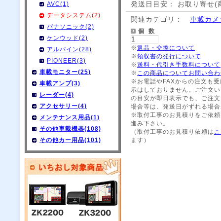
発送日目安： お取り寄せ(
AVC(1)
データシステム(2)
関連カテゴリ：
車載カメ
パナソニック(2)
個 数
ケンウッド(2)
※
返品・交換について
アルパイン(28)
※
領収書の発行について
PIONEER(3)
※
送料・代引き手数料について
車載モニター(25)
※
この商品についてお問い合わ
※お電話やFAXからの注文も
車載アンプ(3)
示はしておりません。ご注文い
レーダー(4)
の目安が即日表示でも、ご注文
アクセサリー(4)
場合等は、発送日がずれる場合
※取付工事のお見積りをご依頼
メンテナンス用品(1)
進み下さい。
その他車載機器(108)
（取付工事のお見積り依頼は
こ
その他カー用品(101)
ます）