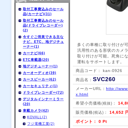
取付工事費込みのセール
品(カーナビ)(31)
取付工事費込みのセール
品(ドライブレコーダー)
(2)
今すぐご用意できる主な
ナビ、ETC、地デジチュ
多くの車種に取り付けが
ーナー(1)
汎用性のある形状のカメ
カーナビ(66)
取り付けが可能。死角に
ETC車載器(20)
運転をサポートします。
地デジチューナー(1)
商品コード： kan-0926
カーオーディオ(39)
SVC260
カースピーカー(62)
商品名：
カーセキュリティ(1)
メーカーURL：
http://www
ドライブレコーダー(72)
x.html
デジタルインナーミラー
希望小売価格
：
14,
(税抜)
(20)
車載カメラ(42)
販売価格
：
14,652 
(税込)
KOVALL(2)
ポイント： 0 Pt
フジ電機工業(2)