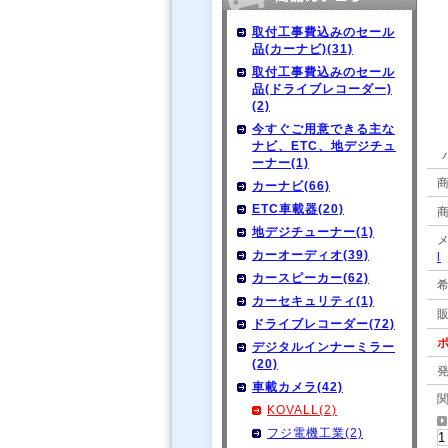
取付工事費込みのセール
品(カーナビ)(31)
取付工事費込みのセール
品(ドライブレコーダー)
(2)
今すぐご用意できる主な
ナビ、ETC、地デジチュ
ーナー(1)
商
カーナビ(66)
ETC車載器(20)
地デジチューナー(1)
カーオーディオ(39)
l
カースピーカー(62)
カーセキュリティ(1)
ドライブレコーダー(72)
ポ
デジタルインナーミラー
(20)
車載カメラ(42)
KOVALL(2)
フジ電機工業(2)