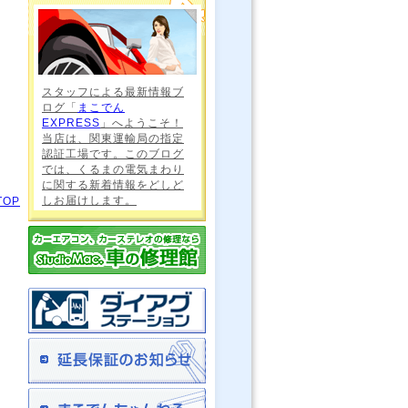
スタッフによる最新情報ブ
ログ「
まこでん
EXPRESS
」へようこそ！
当店は、関東運輸局の指定
認証工場です。このブログ
では、くるまの電気まわり
に関する新着情報をどしど
しお届けします。
TOP