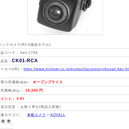
バックカメラ(RCA接続モデル)
品コード： kan-1706
CK01-RCA
商品名：
メーカーURL：
https://www.tricheer.co.jp/product/accessory/kovall-bec.h
希望小売価格
：
オープンプライス
(税抜)
販売価格
：
14,300 円
(税込)
イント： 0 Pt
発送日目安： お取り寄せ(商品入荷後)
関連カテゴリ：
車載カメラ
>
KOVALL
個 数