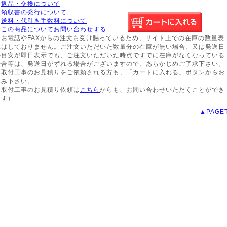
※
返品・交換について
※
領収書の発行について
※
送料・代引き手数料について
※
この商品についてお問い合わせする
※お電話やFAXからの注文も受け賜っているため、サイト上での在庫の数量表
示はしておりません。ご注文いただいた数量分の在庫が無い場合、又は発送日
の目安が即日表示でも、ご注文いただいた時点ですでに在庫がなくなっている
場合等は、発送日がずれる場合がございますので、あらかじめご了承下さい。
※取付工事のお見積りをご依頼される方も、「カートに入れる」ボタンからお
進み下さい。
（取付工事のお見積り依頼は
こちら
からも、お問い合わせいただくことができ
ます）
▲PAGE