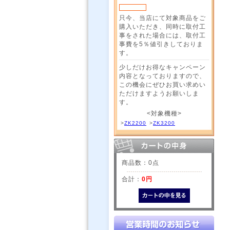
只今、当店にて対象商品をご
購入いただき、同時に取付工
事をされた場合には、取付工
事費を5％値引きしておりま
す。
少しだけお得なキャンペーン
内容となっておりますので、
この機会にぜひお買い求めい
ただけますようお願いしま
す。
<対象機種>
>
ZK2200
>
ZK3200
商品数：0点
合計：
0円