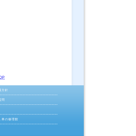
OP
護方針
質問
ac.車の修理館