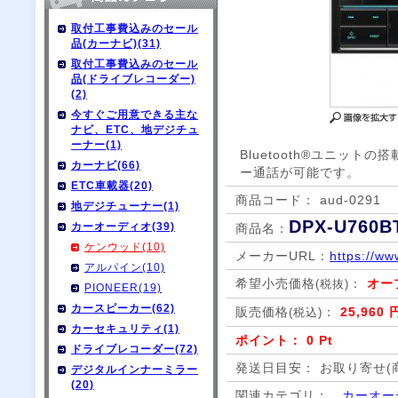
取付工事費込みのセール
品(カーナビ)(31)
取付工事費込みのセール
品(ドライブレコーダー)
(2)
今すぐご用意できる主な
ナビ、ETC、地デジチュ
ーナー(1)
Bluetooth®ユニッ
カーナビ(66)
ー通話が可能です。
ETC車載器(20)
商品コード： aud-0291
地デジチューナー(1)
DPX-U760B
カーオーディオ(39)
商品名：
ケンウッド(10)
メーカーURL：
https://ww
アルパイン(10)
希望小売価格
：
オー
(税抜)
PIONEER(19)
カースピーカー(62)
販売価格
：
25,960 
(税込)
カーセキュリティ(1)
ポイント： 0 Pt
ドライブレコーダー(72)
発送日目安： お取り寄せ(
デジタルインナーミラー
(20)
関連カテゴリ：
カーオー