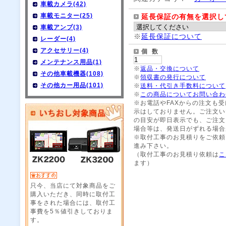
車載カメラ(42)
車載モニター(25)
延長保証の有無を選択し
車載アンプ(3)
※
延長保証について
レーダー(4)
アクセサリー(4)
個 数
メンテナンス用品(1)
※
返品・交換について
その他車載機器(108)
※
領収書の発行について
その他カー用品(101)
※
送料・代引き手数料について
※
この商品についてお問い合わ
※お電話やFAXからの注文も
示はしておりません。ご注文い
の目安が即日表示でも、ご注文
場合等は、発送日がずれる場合
※取付工事のお見積りをご依頼
進み下さい。
（取付工事のお見積り依頼は
こ
ます）
只今、当店にて対象商品をご
購入いただき、同時に取付工
事をされた場合には、取付工
事費を5％値引きしておりま
す。