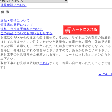
※
延長保証について
個 数
※
返品・交換について
※
領収書の発行について
※
送料・代引き手数料について
※
この商品についてお問い合わせする
※お電話やFAXからの注文も受け賜っているため、サイト上での在庫の数量表
示はしておりません。ご注文いただいた数量分の在庫が無い場合、又は発送日
の目安が即日表示でも、ご注文いただいた時点ですでに在庫がなくなっている
場合等は、発送日がずれる場合がございますので、あらかじめご了承下さい。
※取付工事のお見積りをご依頼される方も、「カートに入れる」ボタンからお
進み下さい。
（取付工事のお見積り依頼は
こちら
からも、お問い合わせいただくことができ
ます）
▲PAGE