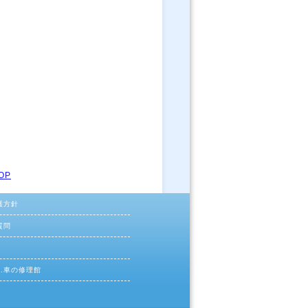
OP
護方針
質問
ac.車の修理館