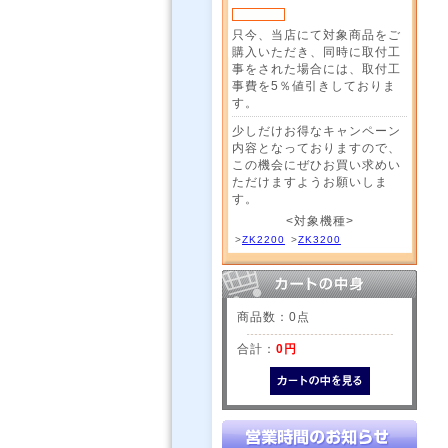
只今、当店にて対象商品をご
購入いただき、同時に取付工
事をされた場合には、取付工
事費を5％値引きしておりま
す。
少しだけお得なキャンペーン
内容となっておりますので、
この機会にぜひお買い求めい
ただけますようお願いしま
す。
<対象機種>
>
ZK2200
>
ZK3200
商品数：0点
合計：
0円