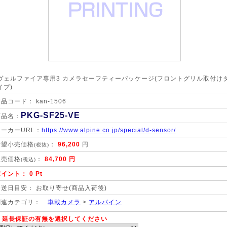
ヴェルファイア専用3 カメラセーフティーパッケージ(フロントグリル取付け
イプ)
品コード： kan-1506
PKG-SF25-VE
商品名：
メーカーURL：
https://www.alpine.co.jp/special/d-sensor/
希望小売価格
：
96,200
円
(税抜)
販売価格
：
84,700 円
(税込)
イント： 0 Pt
発送日目安： お取り寄せ(商品入荷後)
関連カテゴリ：
車載カメラ
>
アルパイン
延長保証の有無を選択してください