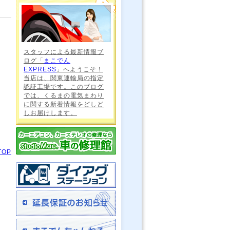
スタッフによる最新情報ブ
ログ「
まこでん
EXPRESS
」へようこそ！
当店は、関東運輸局の指定
認証工場です。このブログ
では、くるまの電気まわり
に関する新着情報をどしど
しお届けします。
TOP