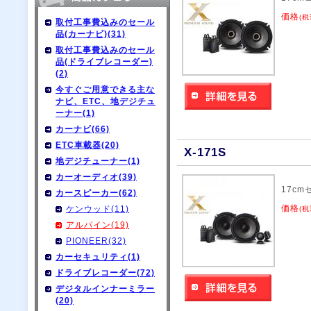
価格
(税
取付工事費込みのセール
品(カーナビ)(31)
取付工事費込みのセール
品(ドライブレコーダー)
(2)
今すぐご用意できる主な
ナビ、ETC、地デジチュ
ーナー(1)
カーナビ(66)
ETC車載器(20)
X-171S
地デジチューナー(1)
カーオーディオ(39)
17c
カースピーカー(62)
価格
ケンウッド(11)
(税
アルパイン(19)
PIONEER(32)
カーセキュリティ(1)
ドライブレコーダー(72)
デジタルインナーミラー
(20)