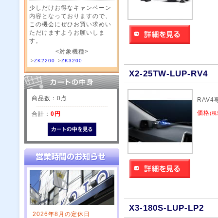
少しだけお得なキャンペーン
内容となっておりますので、
この機会にぜひお買い求めい
ただけますようお願いしま
す。
<対象機種>
>
ZK2200
>
ZK3200
X2-25TW-LUP-RV4
商品数：0点
RAV
価格
合計：
0円
(税
X3-180S-LUP-LP2
2026年8月の定休日