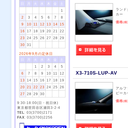
日
月
火
水
木
金
土
ランド
1
カー
2
3
4
5
6
7
8
価格
(税
9
10
11
12
13
14
15
16
17
18
19
20
21
22
23
24
25
26
27
28
29
30
31
2026年9月の定休日
日
月
火
水
木
金
土
1
2
3
4
5
X3-710S-LUP-AV
6
7
8
9
10
11
12
13
14
15
16
17
18
19
20
21
22
23
24
25
26
アルフ
ピーカ
27
28
29
30
価格
(税
9:30-18:00(日・祝日休)
東京都世田谷区瀬田3-2-4
TEL
: 03(3700)2171
FAX
: 03(3700)2256