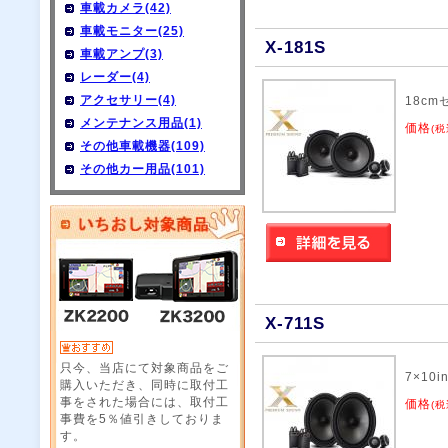
車載カメラ(42)
車載モニター(25)
X-181S
車載アンプ(3)
レーダー(4)
アクセサリー(4)
18c
メンテナンス用品(1)
価格
(税
その他車載機器(109)
その他カー用品(101)
X-711S
只今、当店にて対象商品をご
7×10
購入いただき、同時に取付工
事をされた場合には、取付工
価格
(税
事費を5％値引きしておりま
す。