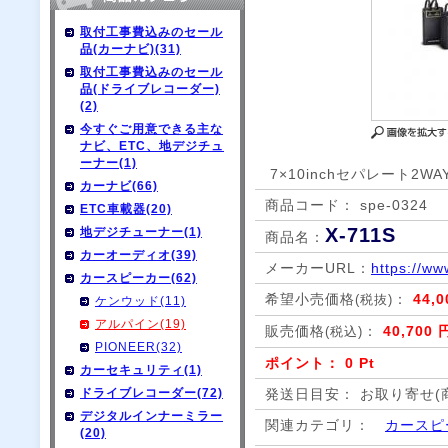
取付工事費込みのセール
品(カーナビ)(31)
取付工事費込みのセール
品(ドライブレコーダー)
(2)
今すぐご用意できる主な
ナビ、ETC、地デジチュ
ーナー(1)
7×10inchセパレート2W
カーナビ(66)
商品コード： spe-0324
ETC車載器(20)
X-711S
地デジチューナー(1)
商品名：
カーオーディオ(39)
メーカーURL：
https://ww
カースピーカー(62)
希望小売価格
：
44,
(税抜)
ケンウッド(11)
アルパイン(19)
販売価格
：
40,700 
(税込)
PIONEER(32)
ポイント： 0 Pt
カーセキュリティ(1)
ドライブレコーダー(72)
発送日目安： お取り寄せ(
デジタルインナーミラー
関連カテゴリ：
カースピ
(20)