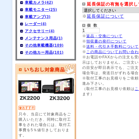
車載カメラ(42)
延長保証の有無を選択し
車載モニター(25)
※
延長保証について
車載アンプ(3)
レーダー(4)
個 数
アクセサリー(4)
※
返品・交換について
メンテナンス用品(1)
※
領収書の発行について
その他車載機器(109)
※
送料・代引き手数料について
※
この商品についてお問い合わ
その他カー用品(101)
※お電話やFAXからの注文も
示はしておりません。ご注文い
の目安が即日表示でも、ご注文
場合等は、発送日がずれる場合
※取付工事のお見積りをご依頼
進み下さい。
（取付工事のお見積り依頼は
こ
ます）
只今、当店にて対象商品をご
購入いただき、同時に取付工
事をされた場合には、取付工
事費を5％値引きしておりま
す。