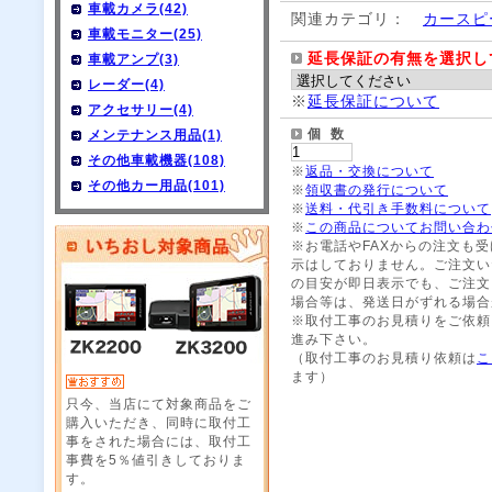
車載カメラ(42)
関連カテゴリ：
カースピ
車載モニター(25)
延長保証の有無を選択し
車載アンプ(3)
レーダー(4)
※
延長保証について
アクセサリー(4)
個 数
メンテナンス用品(1)
その他車載機器(108)
※
返品・交換について
その他カー用品(101)
※
領収書の発行について
※
送料・代引き手数料について
※
この商品についてお問い合わ
※お電話やFAXからの注文も
示はしておりません。ご注文い
の目安が即日表示でも、ご注文
場合等は、発送日がずれる場合
※取付工事のお見積りをご依頼
進み下さい。
（取付工事のお見積り依頼は
こ
ます）
只今、当店にて対象商品をご
購入いただき、同時に取付工
事をされた場合には、取付工
事費を5％値引きしておりま
す。