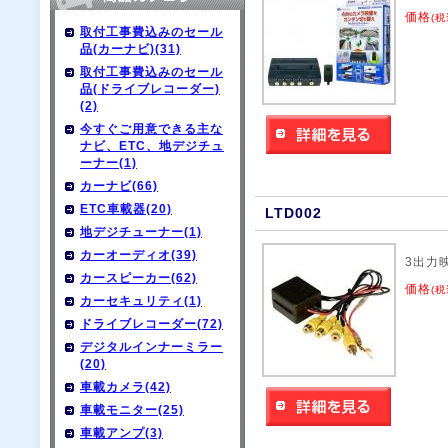
価格
(税
取付工事費込みのセール
品(カーナビ)(31)
取付工事費込みのセール
品(ドライブレコーダー)
(2)
今すぐご用意できる主な
ナビ、ETC、地デジチュ
ーナー(1)
カーナビ(66)
ETC車載器(20)
LTD002
地デジチューナー(1)
カーオーディオ(39)
3出力
カースピーカー(62)
価格
(税
カーセキュリティ(1)
ドライブレコーダー(72)
デジタルインナーミラー
(20)
車載カメラ(42)
車載モニター(25)
車載アンプ(3)