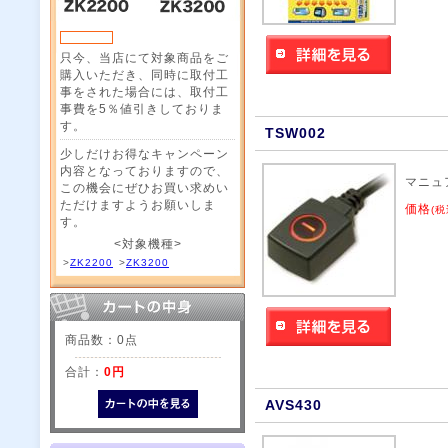
只今、当店にて対象商品をご
購入いただき、同時に取付工
事をされた場合には、取付工
事費を5％値引きしておりま
す。
TSW002
少しだけお得なキャンペーン
内容となっておりますので、
マニュ
この機会にぜひお買い求めい
ただけますようお願いしま
価格
(税
す。
<対象機種>
>
ZK2200
>
ZK3200
商品数：0点
合計：
0円
AVS430