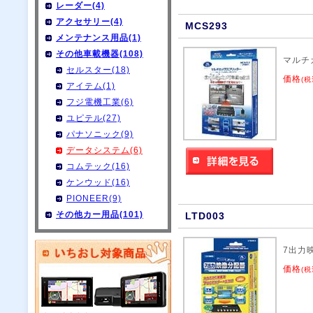
レーダー(4)
アクセサリー(4)
MCS293
メンテナンス用品(1)
その他車載機器(108)
マルチ
セルスター(18)
価格
(税
アイテム(1)
フジ電機工業(6)
ユピテル(27)
パナソニック(9)
データシステム(6)
コムテック(16)
ケンウッド(16)
PIONEER(9)
その他カー用品(101)
LTD003
7出力
価格
(税