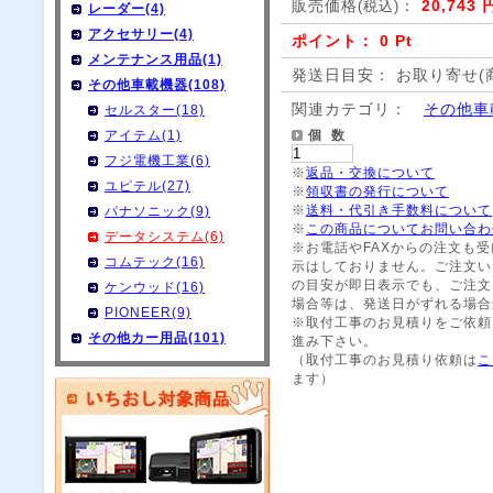
販売価格
：
20,743 
(税込)
レーダー(4)
アクセサリー(4)
ポイント： 0 Pt
メンテナンス用品(1)
発送日目安： お取り寄せ(
その他車載機器(108)
関連カテゴリ：
その他車
セルスター(18)
アイテム(1)
個 数
フジ電機工業(6)
※
返品・交換について
ユピテル(27)
※
領収書の発行について
※
送料・代引き手数料について
パナソニック(9)
※
この商品についてお問い合わ
データシステム(6)
※お電話やFAXからの注文も
コムテック(16)
示はしておりません。ご注文い
の目安が即日表示でも、ご注文
ケンウッド(16)
場合等は、発送日がずれる場合
PIONEER(9)
※取付工事のお見積りをご依頼
その他カー用品(101)
進み下さい。
（取付工事のお見積り依頼は
こ
ます）