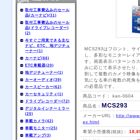
取付工事費込みのセール
品(カーナビ)(31)
取付工事費込みのセール
品(ドライブレコーダー)
(2)
今すぐご用意できる主な
ナビ、ETC、地デジチュ
MCS293はフロント、
ーナー(1)
し、多彩なモニターレイ
カーナビ(66)
す。画面表示パターンカ
ETC車載器(20)
みに応じて表示させたり
地デジチューナー(1)
割して複数のカメラ映像
カーオーディオ(39)
気になる車の複数の死角
の必需品です。
カースピーカー(62)
カーセキュリティ(1)
商品コード： kan-0604
ドライブレコーダー(72)
MCS293
商品名：
デジタルインナーミラー
(20)
メーカーURL：
http://www
車載カメラ(42)
ex.html
車載モニター(25)
希望小売価格
：
18,
(税抜)
車載アンプ(3)