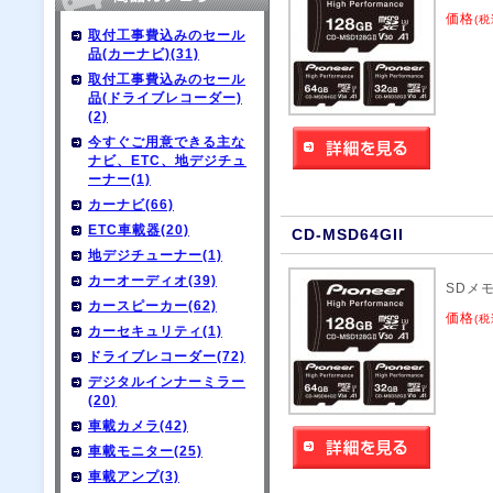
価格
(税
取付工事費込みのセール
品(カーナビ)(31)
取付工事費込みのセール
品(ドライブレコーダー)
(2)
今すぐご用意できる主な
ナビ、ETC、地デジチュ
ーナー(1)
カーナビ(66)
ETC車載器(20)
CD-MSD64GII
地デジチューナー(1)
カーオーディオ(39)
SDメモ
カースピーカー(62)
価格
(税
カーセキュリティ(1)
ドライブレコーダー(72)
デジタルインナーミラー
(20)
車載カメラ(42)
車載モニター(25)
車載アンプ(3)