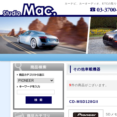
カーナビ、カーオーディオ、ETCの取
その他車載機器
9
件の商品がございます。
CD-MSD128GII
SDメモ