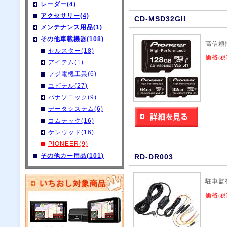
レーダー(4)
アクセサリー(4)
CD-MSD32GII
メンテナンス用品(1)
その他車載機器(108)
高信頼性
セルスター(18)
価格
(税
アイテム(1)
フジ電機工業(6)
ユピテル(27)
パナソニック(9)
データシステム(6)
コムテック(16)
ケンウッド(16)
PIONEER(9)
その他カー用品(101)
RD-DR003
駐車監
価格
(税