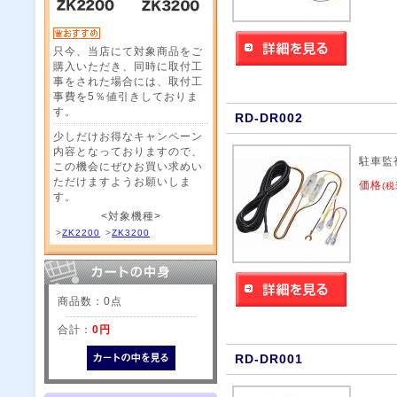
只今、当店にて対象商品をご
購入いただき、同時に取付工
事をされた場合には、取付工
事費を5％値引きしておりま
す。
RD-DR002
少しだけお得なキャンペーン
内容となっておりますので、
駐車監
この機会にぜひお買い求めい
ただけますようお願いしま
価格
(税
す。
<対象機種>
>
ZK2200
>
ZK3200
商品数：0点
合計：
0円
RD-DR001