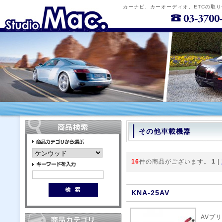
カーナビ、カーオーディオ、ETCの取
その他車載機器
16
件の商品がございます。
1
|
KNA-25AV
AVプ