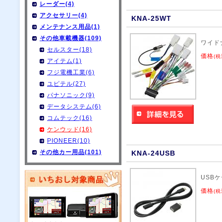
レーダー(4)
アクセサリー(4)
KNA-25WT
メンテナンス用品(1)
その他車載機器(109)
ワイド
セルスター(18)
価格
(税
アイテム(1)
フジ電機工業(6)
ユピテル(27)
パナソニック(9)
データシステム(6)
コムテック(16)
ケンウッド(16)
PIONEER(10)
その他カー用品(101)
KNA-24USB
USB
価格
(税