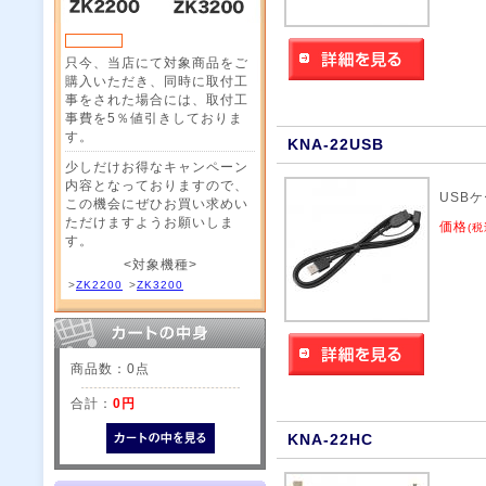
只今、当店にて対象商品をご
購入いただき、同時に取付工
事をされた場合には、取付工
事費を5％値引きしておりま
す。
KNA-22USB
少しだけお得なキャンペーン
内容となっておりますので、
USB
この機会にぜひお買い求めい
ただけますようお願いしま
価格
(税
す。
<対象機種>
>
ZK2200
>
ZK3200
商品数：0点
合計：
0円
KNA-22HC