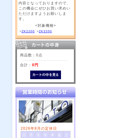
内容となっておりますので、
この機会にぜひお買い求めい
ただけますようお願いしま
す。
<対象機種>
>
ZK2200
>
ZK3200
商品数：0点
合計：
0円
2026年8月の定休日
日
月
火
水
木
金
土