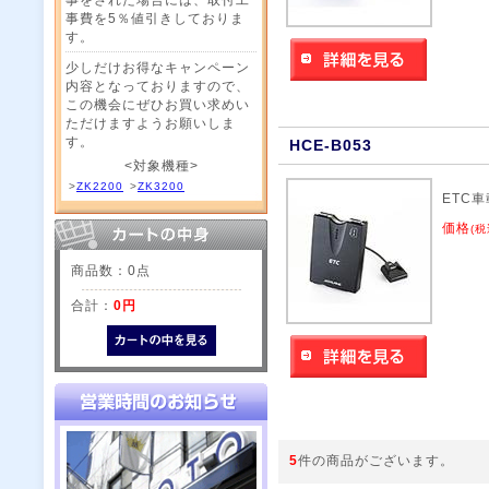
事費を5％値引きしておりま
す。
少しだけお得なキャンペーン
内容となっておりますので、
この機会にぜひお買い求めい
ただけますようお願いしま
す。
HCE-B053
<対象機種>
>
ZK2200
>
ZK3200
ETC
価格
(税
商品数：0点
合計：
0円
5
件の商品がございます。