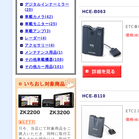
デジタルインナーミラー
(20)
HCE-B063
車載カメラ(42)
車載モニター(25)
ETC
車載アンプ(3)
価格
(税
レーダー(4)
アクセサリー(4)
メンテナンス用品(1)
その他車載機器(108)
その他カー用品(101)
HCE-B110
ETC2
価格
(税
只今、当店にて対象商品をご
購入いただき、同時に取付工
事をされた場合には、取付工