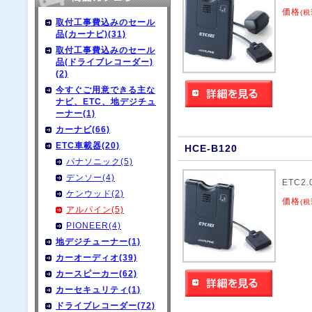
価格
(税
取付工事費込みのセール
品(カーナビ)(31)
取付工事費込みのセール
品(ドライブレコーダー)
(2)
今すぐご用意できる主な
ナビ、ETC、地デジチュ
ーナー(1)
カーナビ(66)
ETC車載器(20)
HCE-B120
パナソニック(5)
デンソー(4)
ETC2
ケンウッド(2)
価格
(税
アルパイン(5)
PIONEER(4)
地デジチューナー(1)
カーオーディオ(39)
カースピーカー(62)
カーセキュリティ(1)
ドライブレコーダー(72)