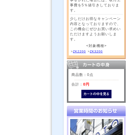
事費を5％値引きしておりま
す。
少しだけお得なキャンペーン
内容となっておりますので、
この機会にぜひお買い求めい
ただけますようお願いしま
す。
<対象機種>
>
ZK2200
>
ZK3200
商品数：0点
合計：
0円