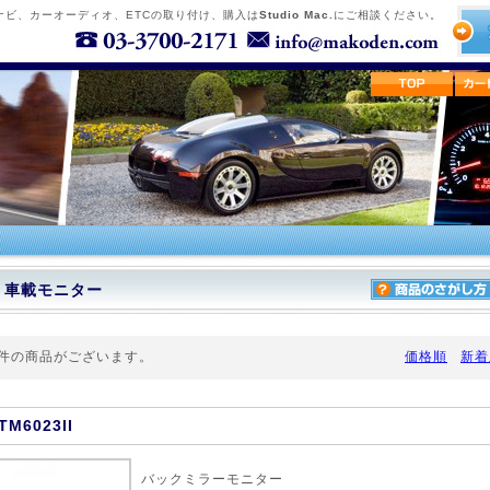
ナビ、カーオーディオ、ETCの取り付け、購入は
Studio Mac.
にご相談ください。
車載モニター
件の商品がございます。
価格順
新着
TM6023II
バックミラーモニター