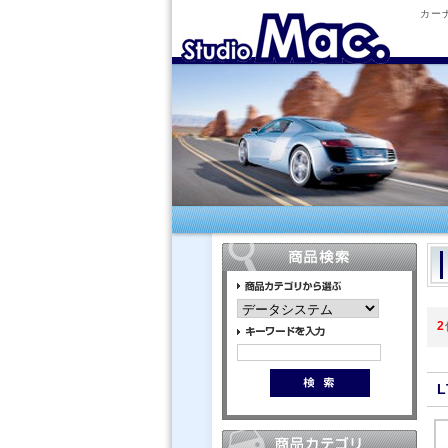
カー
2
L