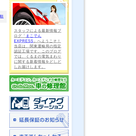
順
スタッフによる最新情報ブ
ログ「
まこでん
EXPRESS
」へようこそ！
当店は、関東運輸局の指定
認証工場です。このブログ
では、くるまの電気まわり
に関する新着情報をどしど
しお届けします。