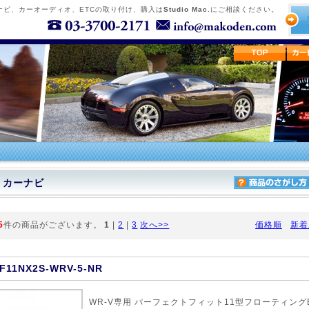
ナビ、カーオーディオ、ETCの取り付け、購入は
Studio Mac.
にご相談ください。
カーナビ
5
件の商品がございます。
1
|
2
|
3
次へ>>
価格順
新着
F11NX2S-WRV-5-NR
WR-V専用 パーフェクトフィット11型フローティングB