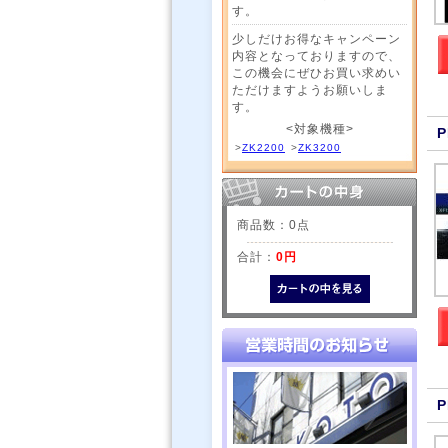
す。
少しだけお得なキャンペーン
内容となっておりますので、
この機会にぜひお買い求めい
ただけますようお願いしま
す。
<対象機種>
P
>
ZK2200
>
ZK3200
商品数：0点
合計：
0円
P