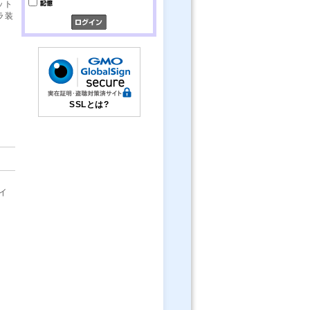
ット
ラ装
SSLとは?
イ