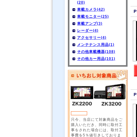
(20)
車載カメラ(42)
P
車載モニター(25)
車載アンプ(3)
レーダー(4)
アクセサリー(4)
メンテナンス用品(1)
その他車載機器(108)
その他カー用品(101)
P
只今、当店にて対象商品をご
購入いただき、同時に取付工
事をされた場合には、取付工
事費を5％値引きしておりま