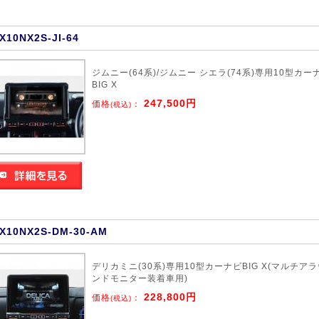
X10NX2S-JI-64
ジムニー(64系)/ジムニー シエラ(74系)専用10型カー
BIG X
247,500円
価格
：
(税込)
X10NX2S-DM-30-AM
デリカミニ(30系)専用10型カーナビBIG X(マルチア
ンドモニター装着車用)
228,800円
価格
：
(税込)