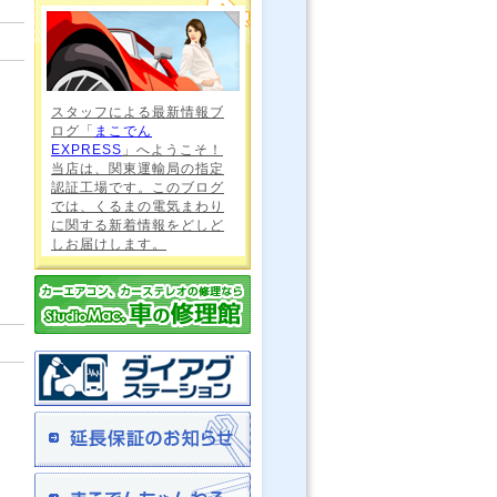
1
スタッフによる最新情報ブ
ログ「
まこでん
EXPRESS
」へようこそ！
当店は、関東運輸局の指定
認証工場です。このブログ
では、くるまの電気まわり
に関する新着情報をどしど
しお届けします。