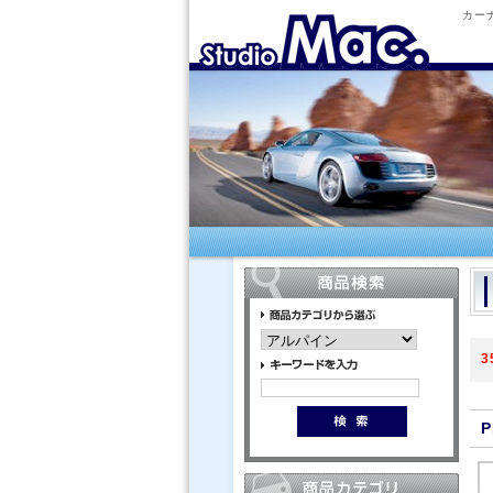
カー
3
P