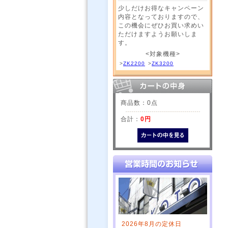
少しだけお得なキャンペーン
内容となっておりますので、
この機会にぜひお買い求めい
ただけますようお願いしま
す。
<対象機種>
>
ZK2200
>
ZK3200
商品数：0点
合計：
0円
2026年8月の定休日