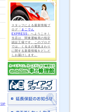
スタッフによる最新情報ブ
ログ「
まこでん
EXPRESS
」へようこそ！
当店は、関東運輸局の指定
認証工場です。このブログ
では、くるまの電気まわり
に関する新着情報をどしど
しお届けします。
TOP