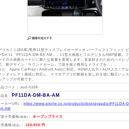
デリカミニ(BA系)専用11型ディスプレイオーディオ パーフェクトフィット 
グDA 11「PF11DA-DM-BA-AM」。11型大画面とフルデジタルAMP搭載。
ードの大画面カーナビに新たな装着を実現します。音楽好きのためのハイレ
応、新デザイン「サウンドホーム」で音を操り格別なドライブを。。。
また、Apple CarPlay / Android Autoに対応。HDMI入出力 / AUX入力 / ア
インダイレクト接続に対応し、スマホアプリの動画を楽しめる他に幅広いシ
ムアップが可能です。
品コード： aud-0308
PF11DA-DM-BA-AM
商品名：
メーカーURL：
https://www.alpine.co.jp/products/displayaudio/PF11DA-
BA-AM
希望小売価格
：
オープンプライス
(税抜)
販売価格
：
160,600 円
(税込)