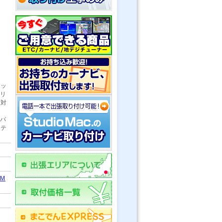
ビッ
フリ
ゾ対
ルパ
ステ
DM