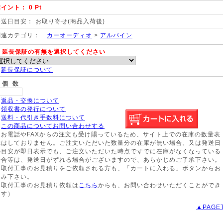
イント： 0 Pt
発送日目安： お取り寄せ(商品入荷後)
関連カテゴリ：
カーオーディオ
>
アルパイン
延長保証の有無を選択してください
※
延長保証について
個 数
※
返品・交換について
※
領収書の発行について
※
送料・代引き手数料について
※
この商品についてお問い合わせする
※お電話やFAXからの注文も受け賜っているため、サイト上での在庫の数量表
示はしておりません。ご注文いただいた数量分の在庫が無い場合、又は発送日
の目安が即日表示でも、ご注文いただいた時点ですでに在庫がなくなっている
場合等は、発送日がずれる場合がございますので、あらかじめご了承下さい。
※取付工事のお見積りをご依頼される方も、「カートに入れる」ボタンからお
進み下さい。
（取付工事のお見積り依頼は
こちら
からも、お問い合わせいただくことができ
ます）
▲PAGE