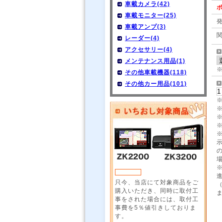
車載カメラ(42)
ポ
車載モニター(25)
車載アンプ(3)
レーダー(4)
アクセサリー(4)
メンテナンス用品(1)
その他車載機器(118)
その他カー用品(101)
只今、当店にて対象商品をご
購入いただき、同時に取付工
事をされた場合には、取付工
事費を5％値引きしておりま
す。