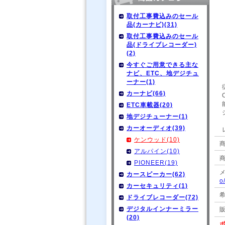
取付工事費込みのセール
品(カーナビ)(31)
取付工事費込みのセール
品(ドライブレコーダー)
(2)
今すぐご用意できる主な
ナビ、ETC、地デジチュ
ーナー(1)
カーナビ(66)
ETC車載器(20)
地デジチューナー(1)
カーオーディオ(39)
ケンウッド(10)
商
アルパイン(10)
PIONEER(19)
カースピーカー(62)
o
カーセキュリティ(1)
ドライブレコーダー(72)
デジタルインナーミラー
(20)
ポ