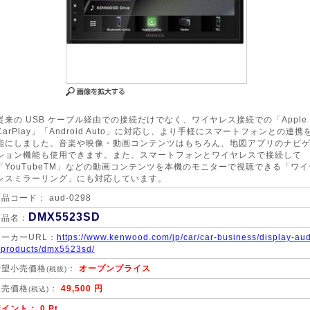
従来の USB ケーブル経由での接続だけでなく、ワイヤレス接続での「Apple
CarPlay」「Android Auto」に対応し、より手軽にスマートフォンとの連携
能にしました。音楽や映像・動画コンテンツはもちろん、地図アプリのナビ
ション機能も使用できます。また、スマートフォンとワイヤレスで接続して
「YouTubeTM」などの動画コンテンツを本機のモニターで視聴できる「ワイ
レスミラーリング」にも対応しています。
品コード： aud-0298
DMX5523SD
商品名：
メーカーURL：
https://www.kenwood.com/jp/car/car-business/display-aud
/products/dmx5523sd/
希望小売価格
：
オープンプライス
(税抜)
販売価格
：
49,500 円
(税込)
イント： 0 Pt