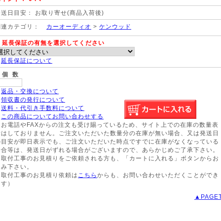
発送日目安： お取り寄せ(商品入荷後)
関連カテゴリ：
カーオーディオ
>
ケンウッド
延長保証の有無を選択してください
※
延長保証について
個 数
※
返品・交換について
※
領収書の発行について
※
送料・代引き手数料について
※
この商品についてお問い合わせする
※お電話やFAXからの注文も受け賜っているため、サイト上での在庫の数量表
示はしておりません。ご注文いただいた数量分の在庫が無い場合、又は発送日
の目安が即日表示でも、ご注文いただいた時点ですでに在庫がなくなっている
場合等は、発送日がずれる場合がございますので、あらかじめご了承下さい。
※取付工事のお見積りをご依頼される方も、「カートに入れる」ボタンからお
進み下さい。
（取付工事のお見積り依頼は
こちら
からも、お問い合わせいただくことができ
ます）
▲PAGE