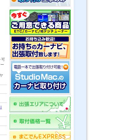
を可
ゲー
ヤ
i