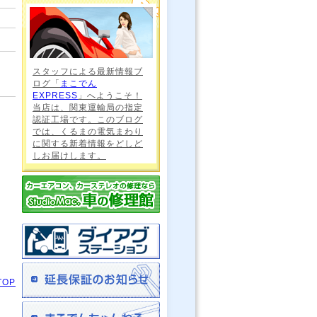
スタッフによる最新情報ブ
ログ「
まこでん
EXPRESS
」へようこそ！
当店は、関東運輸局の指定
認証工場です。このブログ
では、くるまの電気まわり
に関する新着情報をどしど
しお届けします。
TOP