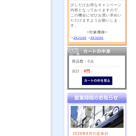
少しだけお得なキャンペーン
内容となっておりますので、
この機会にぜひお買い求めい
ただけますようお願いしま
す。
<対象機種>
>
ZK2200
>
ZK3200
商品数：0点
合計：
0円
2026年8月の定休日