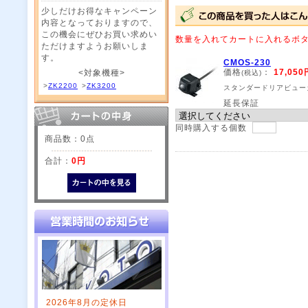
少しだけお得なキャンペーン
内容となっておりますので、
この機会にぜひお買い求めい
数量を入れてカートに入れるボ
ただけますようお願いしま
す。
CMOS-230
価格
：
17,050
<対象機種>
(税込)
>
ZK2200
>
ZK3200
スタンダードリアビュー
延長保証
同時購入する個数
商品数：0点
合計：
0円
2026年8月の定休日