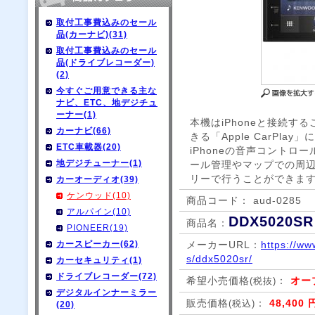
取付工事費込みのセール
品(カーナビ)(31)
取付工事費込みのセール
品(ドライブレコーダー)
(2)
今すぐご用意できる主な
ナビ、ETC、地デジチュ
ーナー(1)
本機はiPhoneと接続
カーナビ(66)
きる「Apple CarPl
ETC車載器(20)
iPhoneの音声コントロ
地デジチューナー(1)
ール管理やマップでの周
リーで行うことができます
カーオーディオ(39)
ケンウッド(10)
商品コード： aud-0285
アルパイン(10)
DDX5020SR
商品名：
PIONEER(19)
カースピーカー(62)
メーカーURL：
https://ww
s/ddx5020sr/
カーセキュリティ(1)
ドライブレコーダー(72)
希望小売価格
：
オー
(税抜)
デジタルインナーミラー
販売価格
：
48,400 
(税込)
(20)