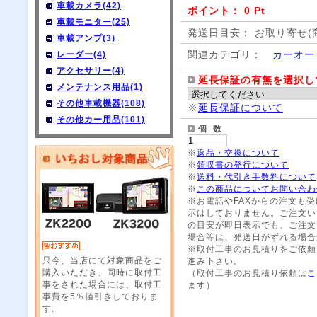
車載カメラ(42)
ポイント： 0 Pt
車載モニター(25)
発送日目安： お取り寄せ(
車載アンプ(3)
関連カテゴリ：
カーオー
レーダー(4)
アクセサリー(4)
延長保証の有無を選択し
メンテナンス用品(1)
その他車載機器(108)
※
延長保証について
その他カー用品(101)
個 数
※
返品・交換について
※
領収書の発行について
※
送料・代引き手数料について
※
この商品についてお問い合わ
※お電話やFAXからの注文も
示はしておりません。ご注文い
の目安が即日表示でも、ご注文
場合等は、発送日がずれる場合
※取付工事のお見積りをご依頼
只今、当店にて対象商品をご
進み下さい。
購入いただき、同時に取付工
（取付工事のお見積り依頼は
こ
事をされた場合には、取付工
ます）
事費を5％値引きしておりま
す。