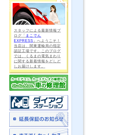
スタッフによる最新情報ブ
ログ「
まこでん
EXPRESS
」へようこそ！
当店は、関東運輸局の指定
認証工場です。このブログ
では、くるまの電気まわり
に関する新着情報をどしど
しお届けします。