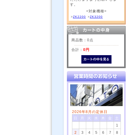
す。
<対象機種>
>
ZK2200
>
ZK3200
商品数：0点
合計：
0円
2026年8月の定休日
日
月
火
水
木
金
土
1
2
3
4
5
6
7
8