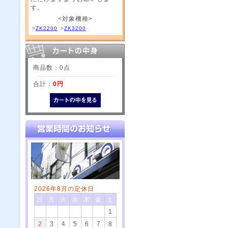
す。
<対象機種>
>
ZK2200
>
ZK3200
商品数：0点
合計：
0円
2026年8月の定休日
日
月
火
水
木
金
土
1
2
3
4
5
6
7
8