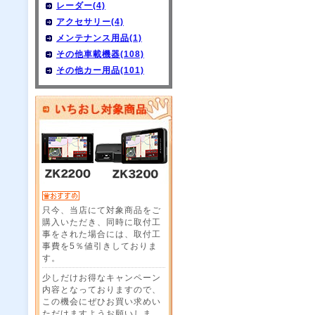
レーダー(4)
アクセサリー(4)
メンテナンス用品(1)
その他車載機器(108)
その他カー用品(101)
只今、当店にて対象商品をご
購入いただき、同時に取付工
事をされた場合には、取付工
事費を5％値引きしておりま
す。
少しだけお得なキャンペーン
内容となっておりますので、
この機会にぜひお買い求めい
ただけますようお願いしま