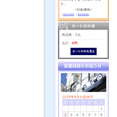
す。
<対象機種>
>
ZK2200
>
ZK3200
商品数：0点
合計：
0円
2026年8月の定休日
日
月
火
水
木
金
土
1
2
3
4
5
6
7
8