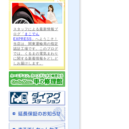
スタッフによる最新情報ブ
ログ「
まこでん
EXPRESS
」へようこそ！
当店は、関東運輸局の指定
認証工場です。このブログ
では、くるまの電気まわり
に関する新着情報をどしど
しお届けします。