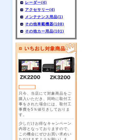
レーダー(4)
アクセサリー(4)
メンテナンス用品(1)
その他車載機器(108)
その他カー用品(101)
只今、当店にて対象商品をご
購入いただき、同時に取付工
事をされた場合には、取付工
事費を5％値引きしておりま
す。
少しだけお得なキャンペーン
内容となっておりますので、
この機会にぜひお買い求めい
ただけますようお願いしま