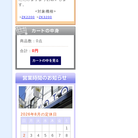
す。
<対象機種>
>
ZK2200
>
ZK3200
商品数：0点
合計：
0円
2026年8月の定休日
日
月
火
水
木
金
土
1
2
3
4
5
6
7
8