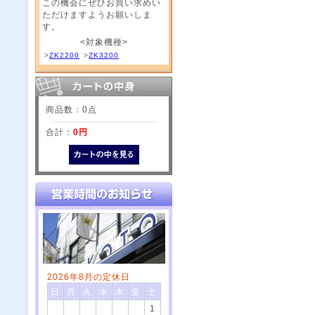
この機会にぜひお買い求めい
ただけますようお願いしま
す。
<対象機種>
>
ZK2200
>
ZK3200
商品数：0点
合計：
0円
2026年8月の定休日
日
月
火
水
木
金
土
1