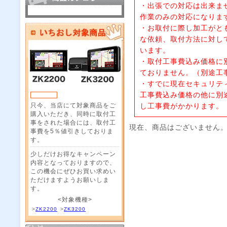
・出張での対応は出来ま
作業のみの対応になりま
・お取付に際し加工がと
な依頼、取付方法に対し
います。
・取付工事費込み価格に
ておりません。（別途工
・すでに現在セキュリテ
工事費込み価格の他に別
只今、当店にて対象商品をご
し工事費がかかります。
購入いただき、同時に取付工
事をされた場合には、取付工
現在、商品はございません
事費を5％値引きしておりま
す。
少しだけお得なキャンペーン
内容となっておりますので、
この機会にぜひお買い求めい
ただけますようお願いしま
す。
<対象機種>
>
ZK2200
>
ZK3200