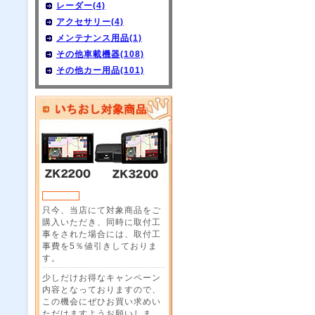
レーダー(4)
アクセサリー(4)
メンテナンス用品(1)
その他車載機器(108)
その他カー用品(101)
只今、当店にて対象商品をご
購入いただき、同時に取付工
事をされた場合には、取付工
事費を5％値引きしておりま
す。
少しだけお得なキャンペーン
内容となっておりますので、
この機会にぜひお買い求めい
ただけますようお願いしま