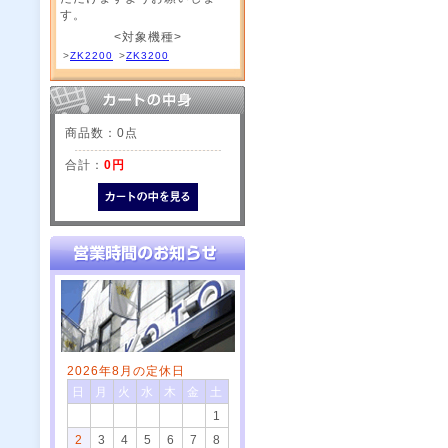
す。
<対象機種>
>
ZK2200
>
ZK3200
商品数：0点
合計：
0円
2026年8月の定休日
日
月
火
水
木
金
土
1
2
3
4
5
6
7
8