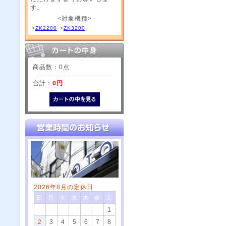
す。
<対象機種>
>
ZK2200
>
ZK3200
商品数：0点
合計：
0円
2026年8月の定休日
日
月
火
水
木
金
土
1
2
3
4
5
6
7
8