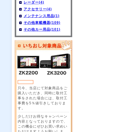
レーダー(4)
アクセサリー(4)
メンテナンス用品(1)
その他車載機器(109)
その他カー用品(101)
只今、当店にて対象商品をご
購入いただき、同時に取付工
事をされた場合には、取付工
事費を5％値引きしておりま
す。
少しだけお得なキャンペーン
内容となっておりますので、
この機会にぜひお買い求めい
ただけますようお願いしま