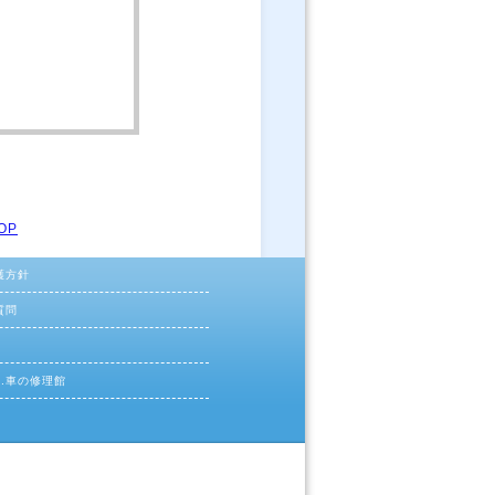
OP
護方針
質問
ac.車の修理館