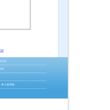
OP
護方針
質問
ac.車の修理館