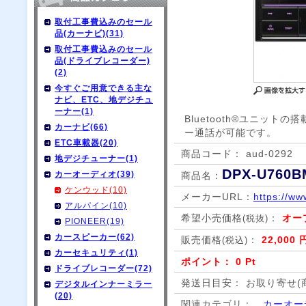
取付工事費込みのセール
品(カーナビ)(31)
取付工事費込みのセール
品(ドライブレコーダー)
(2)
今すぐご用意できる主な
ナビ、ETC、地デジチュ
ーナー(1)
Bluetooth®ユニッ
カーナビ(66)
ー通話が可能です。
ETC車載器(20)
商品コード： aud-0292
地デジチューナー(1)
DPX-U760B
カーオーディオ(39)
商品名：
ケンウッド(10)
メーカーURL：
https://ww
アルパイン(10)
希望小売価格
：
オー
(税抜)
PIONEER(19)
カースピーカー(62)
販売価格
：
22,000 
(税込)
カーセキュリティ(1)
ポイント： 0 Pt
ドライブレコーダー(72)
発送日目安： お取り寄せ(
デジタルインナーミラー
(20)
関連カテゴリ：
カーオー