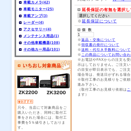
車載カメラ(42)
車載モニター(25)
延長保証の有無を選択し
車載アンプ(3)
※
延長保証について
レーダー(4)
アクセサリー(4)
個 数
メンテナンス用品(1)
※
返品・交換について
その他車載機器(108)
※
領収書の発行について
その他カー用品(101)
※
送料・代引き手数料について
※
この商品についてお問い合わ
※お電話やFAXからの注文も
示はしておりません。ご注文い
の目安が即日表示でも、ご注文
場合等は、発送日がずれる場合
※取付工事のお見積りをご依頼
進み下さい。
（取付工事のお見積り依頼は
こ
ます）
只今、当店にて対象商品をご
購入いただき、同時に取付工
事をされた場合には、取付工
事費を5％値引きしておりま
す。